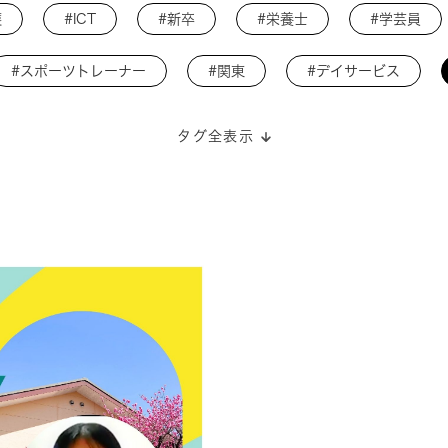
護
#ICT
#新卒
#栄養士
#学芸員
#スポーツトレーナー
#関東
#デイサービス
タグ全表示