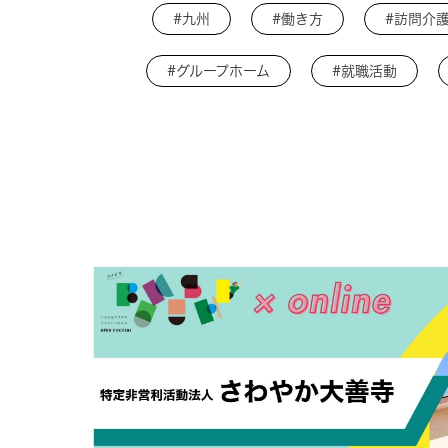
#九州
#働き方
#訪問介
#グループホーム
#就職活動