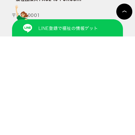
〒530-0001
大阪府大阪市北区梅田1-3-1大阪駅前第1ビル4階
106号室
TEL:
06-4799-0108
MAIL:
openfukushi@f2f.or.jp
HP:
https://f2f.or.jp/
©︎ COPYRIGHT 2021 FACE to FUKUSHI.
ALL RIGHTS RESERVED.
本プロジェクトは厚生労働省補助事業「介護のしごと魅力発信等事
業（情報発信事業（介護職発信事業））」として実施しています。